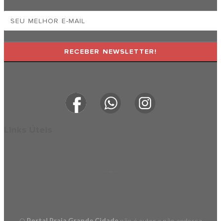
RECEBER NEWSLETTER!
Links Úteis
O
Portal Praia Grande Cidade
não é autor e não endossa