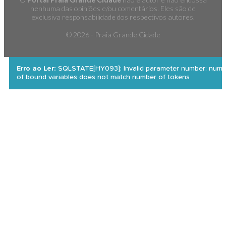
nenhuma das opiniões e/ou comentários. Eles são de
exclusiva responsabilidade dos respectivos autores.
©
2026 - Praia Grande Cidade
Erro ao Ler:
SQLSTATE[HY093]: Invalid parameter number: numb
of bound variables does not match number of tokens