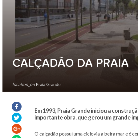
CALÇADÃO DA PRAIA
location_on
Praia Grande
Em 1993, Praia Grande iniciou a construç
importante obra, que gerou um grande imp
O calçadão possui uma ciclovia a beira mar e é c