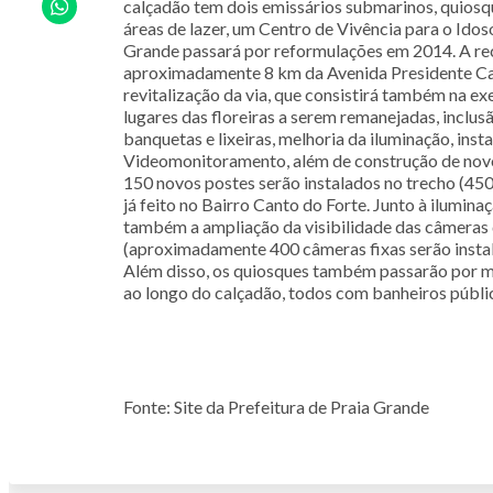
calçadão tem dois emissários submarinos, quiosq
áreas de lazer, um Centro de Vivência para o Idos
Grande passará por reformulações em 2014. A re
aproximadamente 8 km da Avenida Presidente Cas
revitalização da via, que consistirá também na e
lugares das floreiras a serem remanejadas, inclu
banquetas e lixeiras, melhoria da iluminação, ins
Videomonitoramento, além de construção de novo
150 novos postes serão instalados no trecho (450
já feito no Bairro Canto do Forte. Junto à ilumina
também a ampliação da visibilidade das câmeras
(aproximadamente 400 câmeras fixas serão instal
Além disso, os quiosques também passarão por m
ao longo do calçadão, todos com banheiros públi
Fonte: Site da Prefeitura de Praia Grande