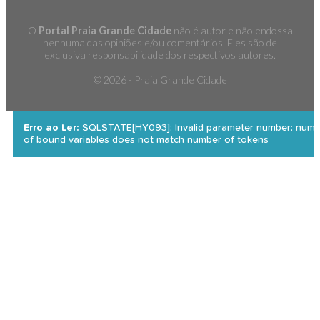
O
Portal Praia Grande Cidade
não é autor e não endossa
nenhuma das opiniões e/ou comentários. Eles são de
exclusiva responsabilidade dos respectivos autores.
©
2026 - Praia Grande Cidade
Erro ao Ler:
SQLSTATE[HY093]: Invalid parameter number: numb
of bound variables does not match number of tokens