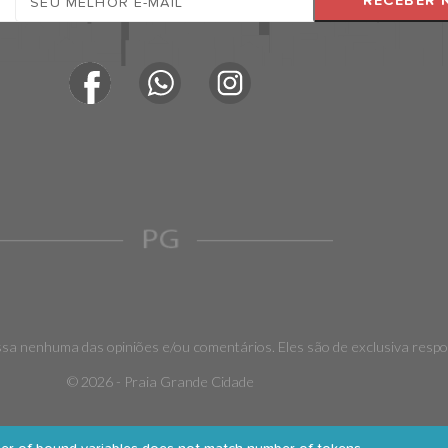
RECEBER 
sa nenhuma das opiniões e/ou comentários. Eles são de exclusiva respo
©
2026 - Praia Grande Cidade