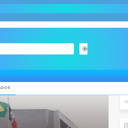
edução das filas de cirurgias eletivas
Pes
ADOS