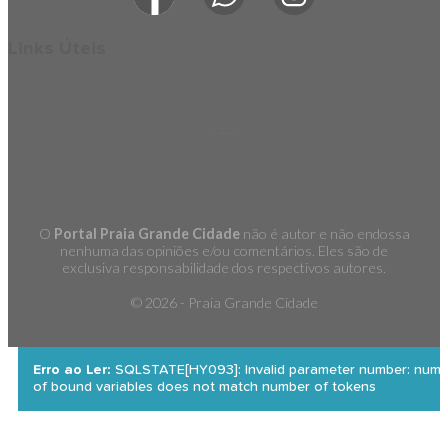
Links Úteis
O
Portal Praia Grande Cidade
não é autor e não endossa
nenhuma das opiniões e/ou comentários. Eles são de
exclusiva responsabilidade dos respectivos autores.
©
2026 - Praia Grande Cidade
Erro ao Ler:
SQLSTATE[HY093]: Invalid parameter number: numb
of bound variables does not match number of tokens