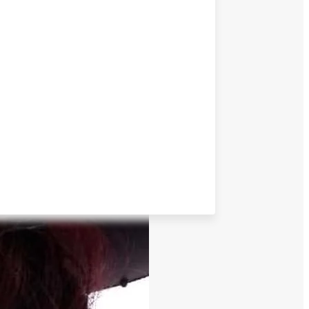
ressão familiar, motivada por
a equipe da emergência.
 à ocorrência. Testemunhas
ém de morder a namorada.