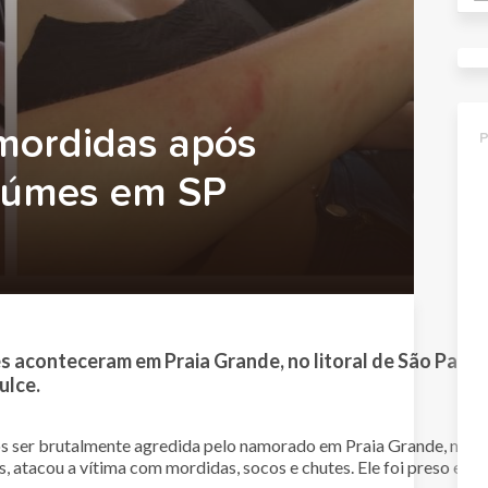
mordidas após
ciúmes em SP
es aconteceram em Praia Grande, no litoral de São Paulo
ulce.
s ser brutalmente agredida pelo namorado em Praia Grande, no lit
s, atacou a vítima com mordidas, socos e chutes. Ele foi preso em f