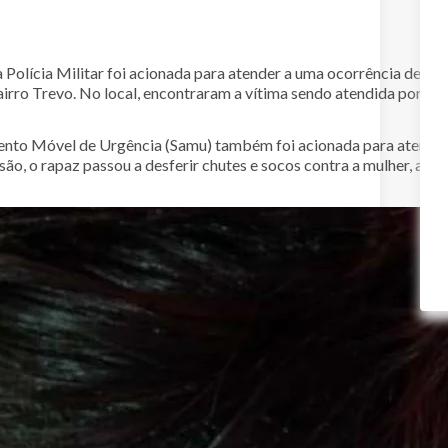
 Polícia Militar foi acionada para atender a uma ocorrência de ag
irro Trevo. No local, encontraram a vítima sendo atendida por um
nto Móvel de Urgência (Samu) também foi acionada para atender
são, o rapaz passou a desferir chutes e socos contra a mulher, al