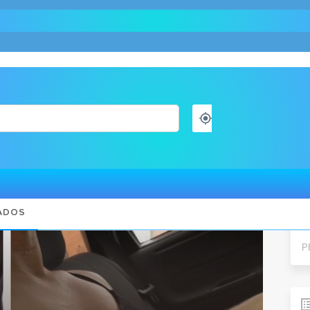
 após namorado ter crise de ciúmes em SP
Pes
ADOS