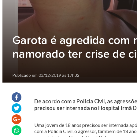
Garota é agredida com 
namorado ter crise de 
Publicado em
03/12/2019 às 17h32
De acordo com a Polícia Civil, as agressõ
precisou ser internada no Hospital Irmã D
Uma jovem de 18 anos precisou ser internada apó
com a Polícia Civil, o agressor, também de 18 ano