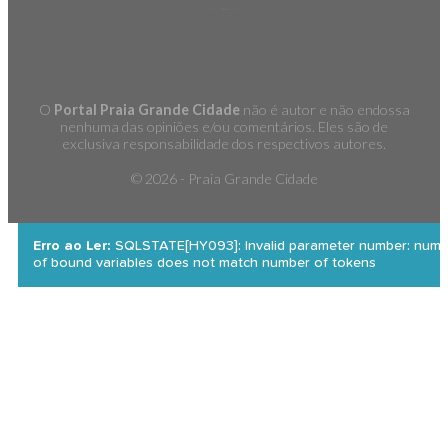
O
Portal Praia Grande Cidade
não é autor e não endossa
nenhuma das opiniões e/ou comentários. Eles são de
exclusiva responsabilidade dos respectivos autores.
©
2026 - Praia Grande Cidade
Erro ao Ler:
SQLSTATE[HY093]: Invalid parameter number: numb
of bound variables does not match number of tokens